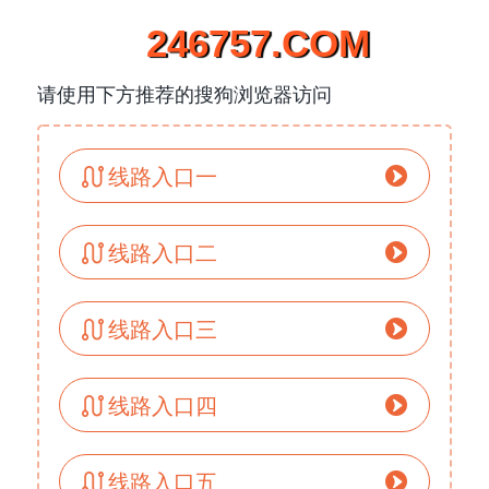
246757.COM
请使用下方推荐的搜狗浏览器访问
线路入口一
线路入口二
线路入口三
线路入口四
线路入口五