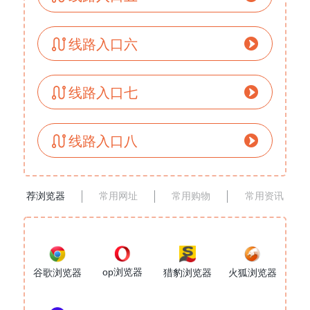
线路入口六
线路入口七
线路入口八
荐浏览器
常用网址
常用购物
常用资讯
op浏览器
谷歌浏览器
猎豹浏览器
火狐浏览器